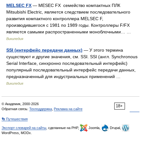
MELSEC FX
— MESEC FX семейство компактных ПЛК
Mitsubishi Electric, является следствием последовательного
развития компактного контроллера MELSEC F,
производившегося с 1981 по 1989 годы. Контроллеры F/FX
являются самыми распространенными моноблочными… …
Википедия
SSI (интерфейс передачи данных)
— У этого термина
существуют и другие значения, см. SSI. SSI (англ. Synchronous
Serial Interface, синхронно последовательный интерфейс)
популярный последовательный интерфейс передачи данных,
предназначенный для индустриальных применений …
Википедия
© Академик, 2000-2026
18+
Обратная связь:
Техподдержка
,
Реклама на сайте
👣 Путешествия
Экспорт словарей на сайты
, сделанные на PHP,
Joomla,
Drupal,
WordPress, MODx.