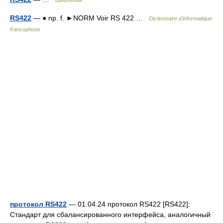
Википедия
RS422
— ● np. f. ►NORM Voir RS 422 …
Dictionnaire d'informatique
francophone
протокол RS422
— 01.04.24 протокол RS422 [RS422]:
Стандарт для сбалансированного интерфейса, аналогичный